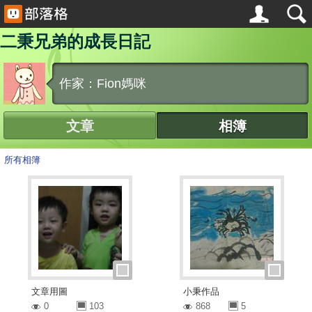
二秉兄弟的成長日記
作家：Fion媽咪
文章
相簿
所有相簿
文章用圖
小秉作品
0
103
868
5