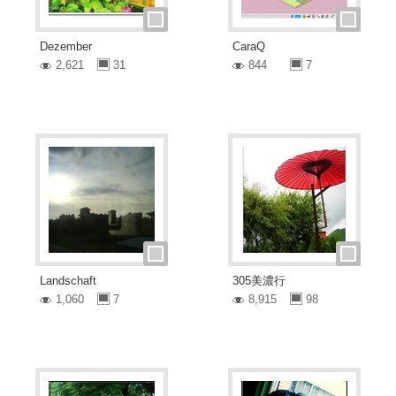
Dezember
CaraQ
2,621
31
844
7
Landschaft
305美濃行
1,060
7
8,915
98