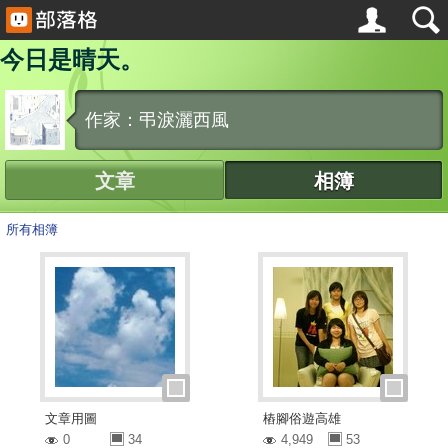
今日是晴天。
作家：弔淚灑西風
文章
相簿
所有相簿
文章用圖
樁腳俗遊高雄
0
34
4,949
53