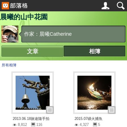
晨曦的山中花園
作家：晨曦Catherine
文章
相簿
所有相簿
2013.06.18旅途隨手拍
2015.07磺火捕魚
8,812
116
4,327
5