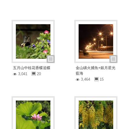
五月山中桂花香蝶追蝶
金山磺火捕魚+銀月星光
藍海
3,041
20
3,464
15