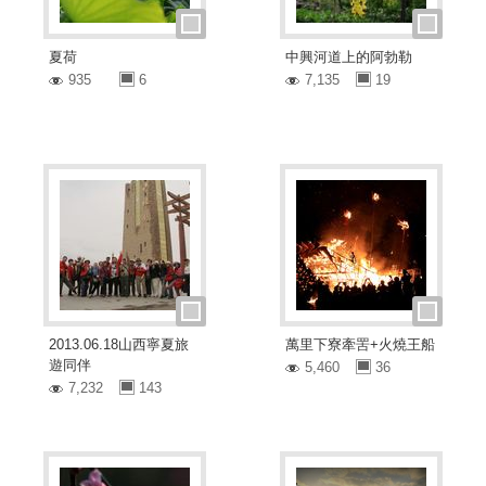
夏荷
中興河道上的阿勃勒
935
6
7,135
19
2013.06.18山西寧夏旅
萬里下寮牽罟+火燒王船
遊同伴
5,460
36
7,232
143