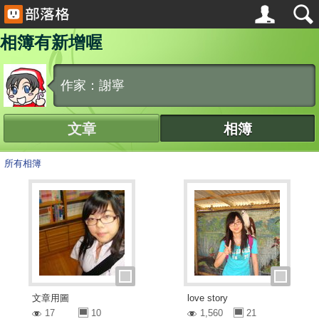
相簿有新增喔
作家：謝寧
文章
相簿
所有相簿
文章用圖
love story
17
10
1,560
21