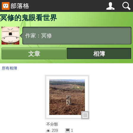
冥修的鬼眼看世界
作家：冥修
文章
相簿
所有相簿
不分類
209
1