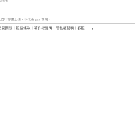
應唷!
行提供上傳，不代表 udn 立場。
常見問題
︱
服務條款
︱
著作權聲明
︱
隱私權聲明
︱
客服