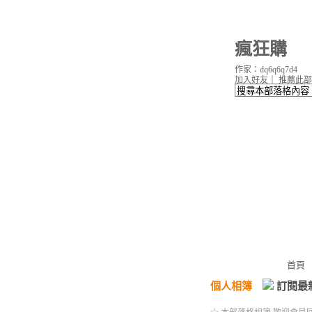
瘋狂購
作家：dq6q6q7d4
加入好友
｜
推薦此部
首頁
個人相簿
訂閱最