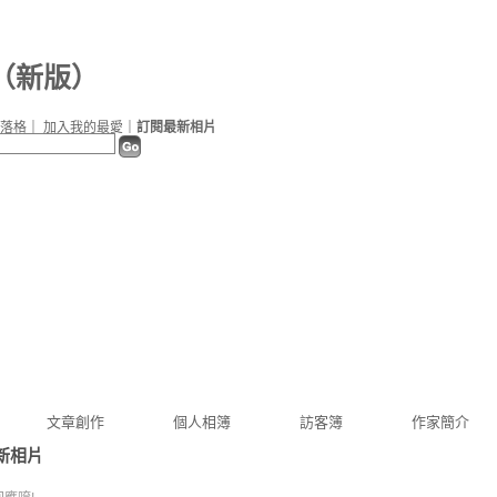
（
新版
）
落格
｜
加入我的最愛
｜
訂閱最新相片
文章創作
個人相簿
訪客簿
作家簡介
新相片