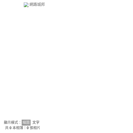
網路城邦
顯示模式：
縮圖
文字
共
0
本相簿｜
0
張相片