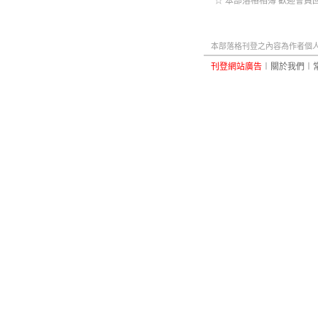
☆ 本部落格相簿 歡迎會員回
本部落格刊登之內容為作者個人自
刊登網站廣告
︱
關於我們
︱