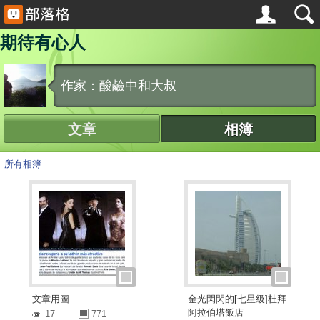
期待有心人
作家：酸鹼中和大叔
文章
相簿
所有相簿
文章用圖
金光閃閃的[七星級]杜拜
阿拉伯塔飯店
17
771