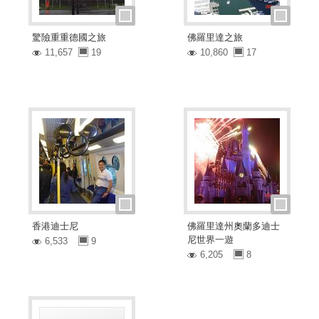
驚險重重德國之旅
佛羅里達之旅
11,657
19
10,860
17
香港迪士尼
佛羅里達州奧蘭多迪士
尼世界一遊
6,533
9
6,205
8