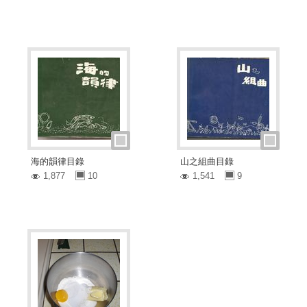
海的韻律目錄
山之組曲目錄
1,877
10
1,541
9