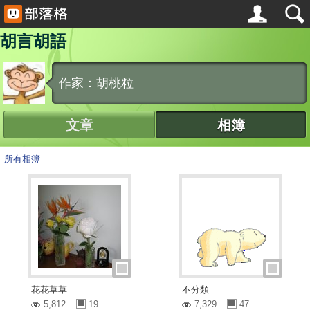
胡言胡語
作家：胡桃粒
文章
相簿
所有相簿
花花草草
不分類
5,812
19
7,329
47