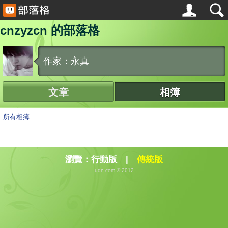
cnzyzcn 的部落格
作家：永真
文章
相簿
所有相簿
瀏覽：
行動版
|
傳統版
udn.com © 2012