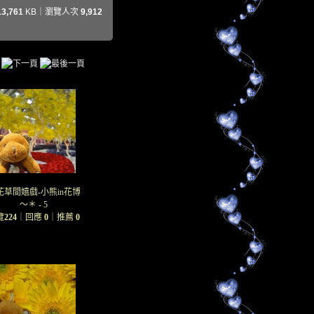
13,761
KB｜瀏覽人次
9,912
花草間嬉戲-小熊in花博
～＊ - 5
覽
224
｜回應
0
｜推薦
0