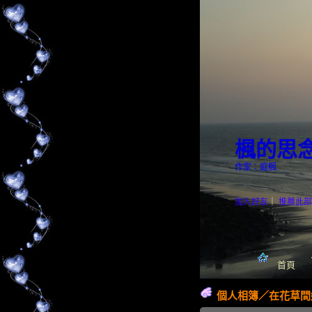
楓的思
作家：庭楓
加入好友
｜
推薦此部
首頁
個人相簿
／
在花草間