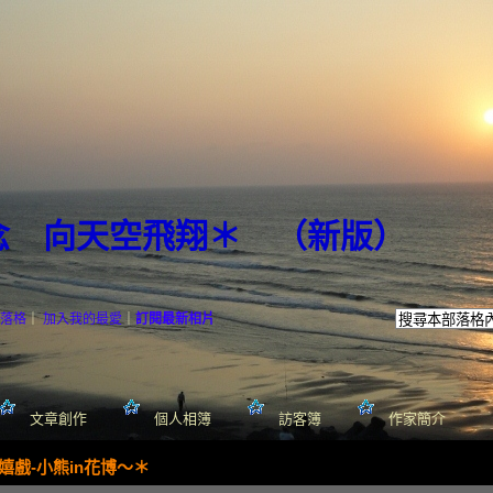
念 向天空飛翔＊
（
新版
）
落格
｜
加入我的最愛
｜
訂閱最新相片
文章創作
個人相簿
訪客簿
作家簡介
嬉戲-小熊in花博～＊