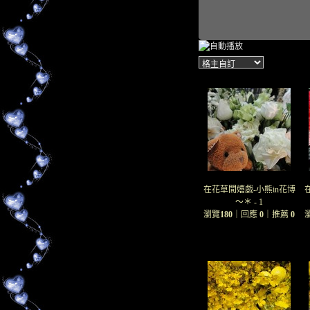
在花草間嬉戲-小熊in花博
～＊ - 1
瀏覽
180
｜回應
0
｜推薦
0