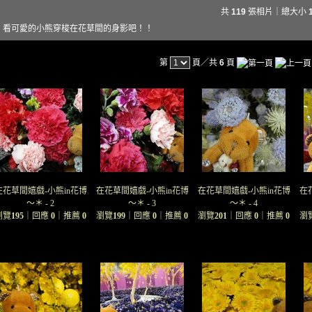
共
119
張相片｜總大小
看可愛的小熊穿梭在花草間的身影吧！！
第
頁／共
6
頁
在花草間嬉戲-小熊in花博
在花草間嬉戲-小熊in花博
在花草間嬉戲-小熊in花博
在
～＊ - 2
～＊ - 3
～＊ - 4
瀏覽
195
｜回應
0
｜推薦
0
瀏覽
199
｜回應
0
｜推薦
0
瀏覽
201
｜回應
0
｜推薦
0
瀏