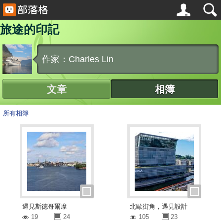
旅途的印記
作家：Charles Lin
文章
相簿
所有相簿
遇見斯德哥爾摩
北歐街角，遇見設計
19
24
105
23