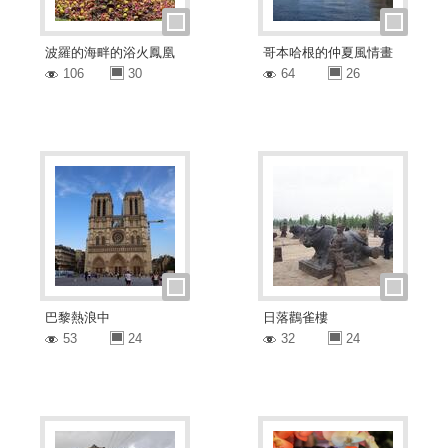
波羅的海畔的浴火鳳凰
哥本哈根的仲夏風情畫
106
30
64
26
巴黎熱浪中
日落鸛雀樓
53
24
32
24