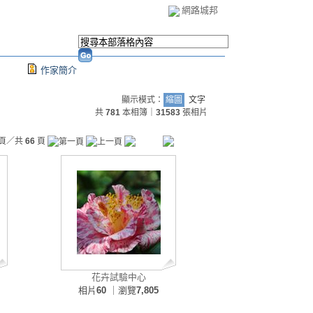
網路城邦
作家簡介
顯示模式：
縮圖
文字
共
781
本相簿｜
31583
張相片
頁／共
66
頁
花卉試驗中心
相片
60
｜瀏覽
7,805