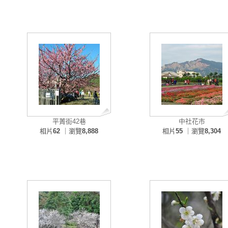
平菁街42巷
中社花市
相片
62
｜瀏覽
8,888
相片
55
｜瀏覽
8,304