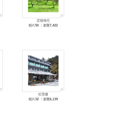
武陵梅花
相片
50
｜瀏覽
7,422
松雪樓
相片
32
｜瀏覽
6,139