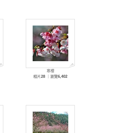
寒櫻
相片
28
｜瀏覽
6,402