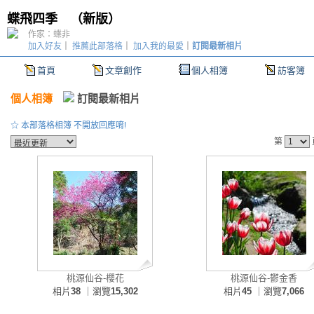
蝶飛四季
（
新版
）
作家：蝶非
加入好友
｜
推薦此部落格
｜
加入我的最愛
｜
訂閱最新相片
首頁
文章創作
個人相簿
訪客簿
個人相簿
訂閱最新相片
☆ 本部落格相簿 不開放回應唷!
第
桃源仙谷-櫻花
桃源仙谷-鬱金香
相片
38
｜瀏覽
15,302
相片
45
｜瀏覽
7,066