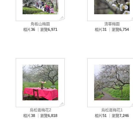
角板山梅園
清華梅園
相片
36
｜瀏覽
6,971
相片
31
｜瀏覽
6,754
烏松崙梅花2
烏松崙梅花1
相片
38
｜瀏覽
6,818
相片
51
｜瀏覽
7,246