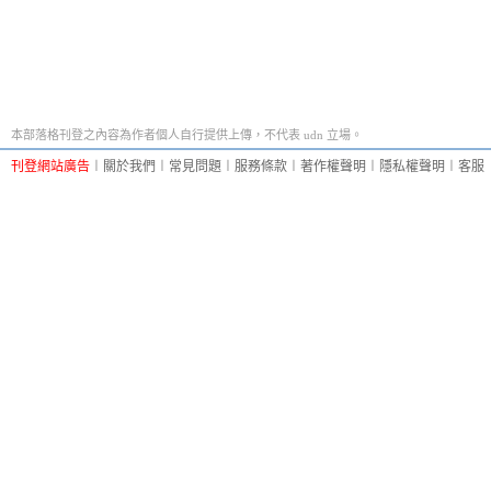
本部落格刊登之內容為作者個人自行提供上傳，不代表 udn 立場。
刊登網站廣告
︱
關於我們
︱
常見問題
︱
服務條款
︱
著作權聲明
︱
隱私權聲明
︱
客服