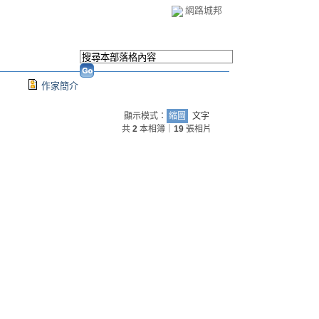
網路城邦
作家簡介
顯示模式：
縮圖
文字
共
2
本相簿｜
19
張相片