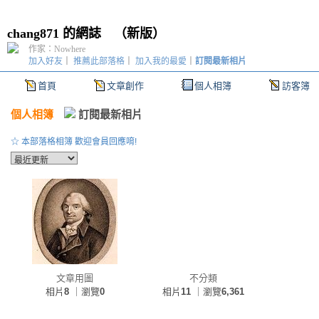
chang871 的網誌
（
新版
）
作家：Nowhere
加入好友
｜
推薦此部落格
｜
加入我的最愛
｜
訂閱最新相片
首頁
文章創作
個人相簿
訪客簿
個人相簿
訂閱最新相片
☆ 本部落格相簿 歡迎會員回應唷!
文章用圖
不分類
相片
8
｜瀏覽
0
相片
11
｜瀏覽
6,361