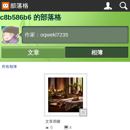
c8b586b6 的部落格
作家：oqwekl7235
文章
相簿
所有相簿
文章用圖
0
4