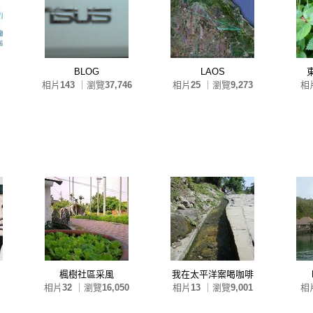
BLOG
LAOS
相片
143
｜瀏覽
37,746
相片
25
｜瀏覽
9,273
相
楓樹社區采風
我在太平洋案喝咖啡
相片
32
｜瀏覽
16,050
相片
13
｜瀏覽
9,001
相