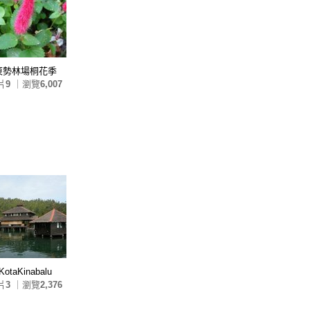
東勢林場桐花季
片
9
｜瀏覽
6,007
KotaKinabalu
片
3
｜瀏覽
2,376