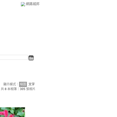
網路城邦
顯示模式：
縮圖
文字
共
8
本相簿｜
305
張相片