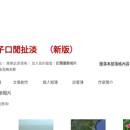
子口閒扯淡
（
新版
）
友
｜
推薦此部落格
｜
加入我的最愛
｜
訂閱最新相片
怡克納米斯
頁
文章創作
個人相簿
訪客簿
作家簡介
新相片
應唷!