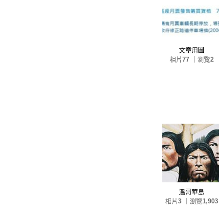
文章用圖
相片
77
｜瀏覽
2
溫哥華島
相片
3
｜瀏覽
1,903