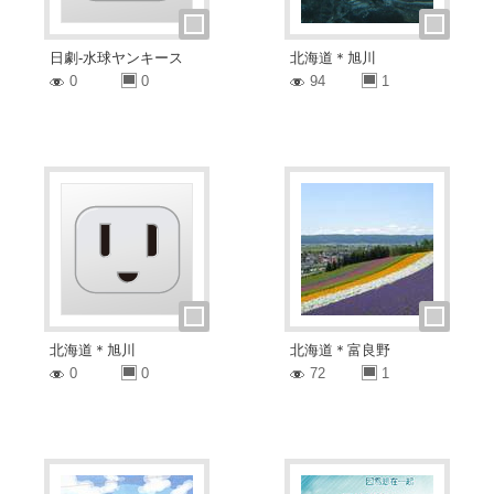
日劇-水球ヤンキース
北海道＊旭川
0
0
94
1
北海道＊旭川
北海道＊富良野
0
0
72
1