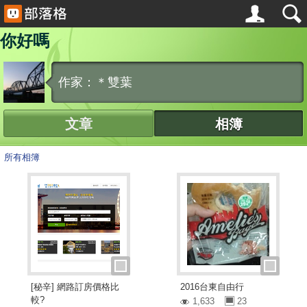
你好嗎
作家：＊雙葉
文章
相簿
所有相簿
[秘辛] 網路訂房價格比
2016台東自由行
較?
1,633
23