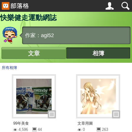
快樂健走運動網誌
作家：agi52
文章
相簿
所有相簿
99年美食
文章用圖
4,596
44
0
263