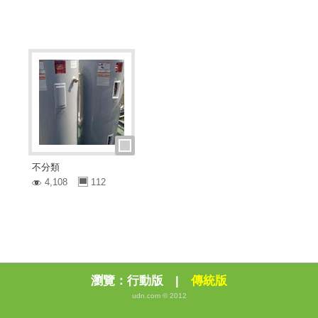
不分類
4,108
112
瀏覽：
行動版
|
傳統版
udn.com © 2012