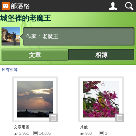
城堡裡的老魔王
作家：老魔王
文章
相簿
所有相簿
文章用圖
其他
3,951
14,585
958
3