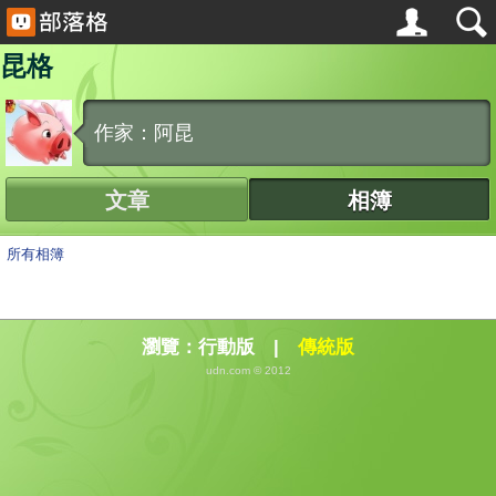
昆格
作家：阿昆
文章
相簿
所有相簿
瀏覽：
行動版
|
傳統版
udn.com © 2012