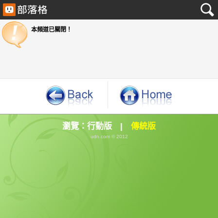
本頻道已關閉！
瀏覽：
行動版
|
傳統版
udn.com © 2012