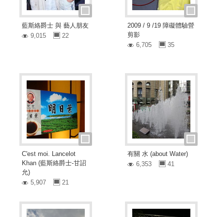
藍斯絡爵士 與 藝人朋友
2009 / 9 /19 障礙體驗營
剪影
9,015
22
6,705
35
C'est moi. Lancelot
有關 水 (about Water)
Khan (藍斯絡爵士-甘詔
6,353
41
允)
5,907
21