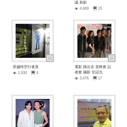
議 剪影
4,600
15
穿越時空行者居
電影 跳出去 首映會 記
者會 攝影 甘詔允
1,030
4
3,476
17