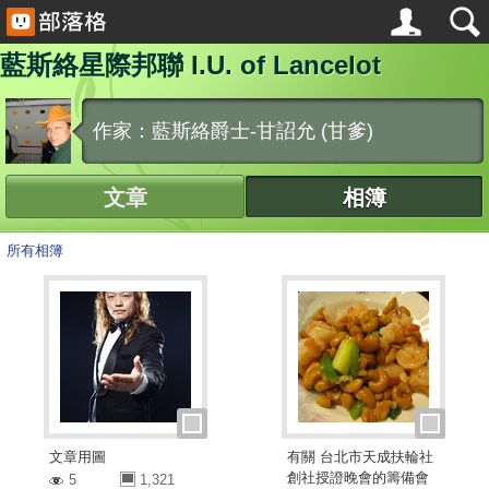
藍斯絡星際邦聯 I.U. of Lancelot
作家：藍斯絡爵士-甘詔允 (甘爹)
文章
相簿
所有相簿
文章用圖
有關 台北市天成扶輪社
創社授證晚會的籌備會
5
1,321