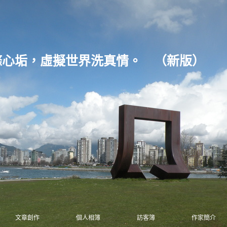
滌心垢，虛擬世界洗真情。
（
新版
）
文章創作
個人相簿
訪客簿
作家簡介