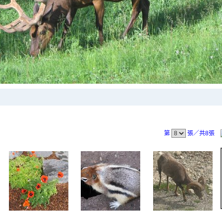
第
張／共8張