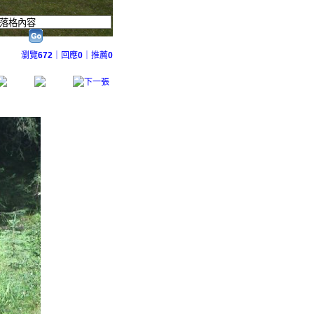
瀏覽
672
｜回應
0
｜推薦
0