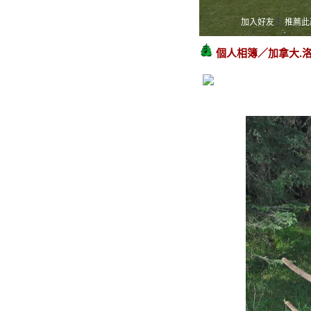
加入好友
｜
推薦此
個人相簿
／
加拿大.