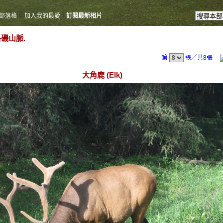
部落格
｜
加入我的最愛
｜
訂閱最新相片
洛磯山脈.
第
張／共8張
大角鹿 (Elk)