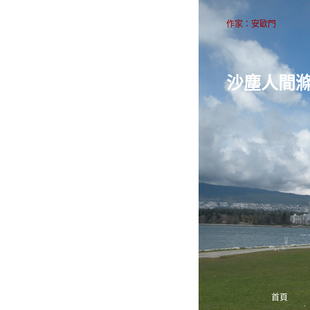
作家：安歐門
沙塵人間
首頁