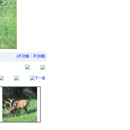
(
不分類
｜
不分類
)