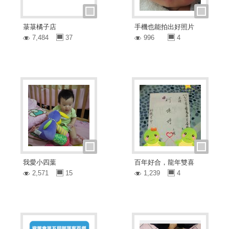
菉菉橘子店
手機也能拍出好照片
7,484
37
996
4
我愛小四葉
百年好合，龍年雙喜
2,571
15
1,239
4