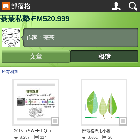
菉菉私塾‧FM520.999
作家：菉菉
文章
相簿
所有相簿
2015++SWEET Q++
部落格專用小圖
8,287
114
3,651
20