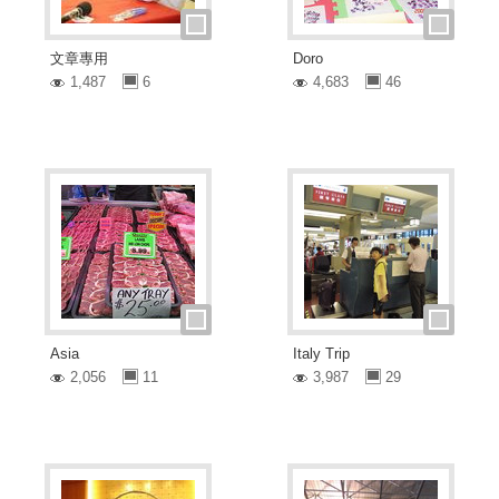
文章專用
Doro
1,487
6
4,683
46
Asia
Italy Trip
2,056
11
3,987
29