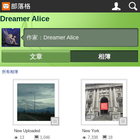
Dreamer Alice
作家：Dreamer Alice
文章
相簿
所有相簿
New Uploaded
New York
13
1,046
7,338
18