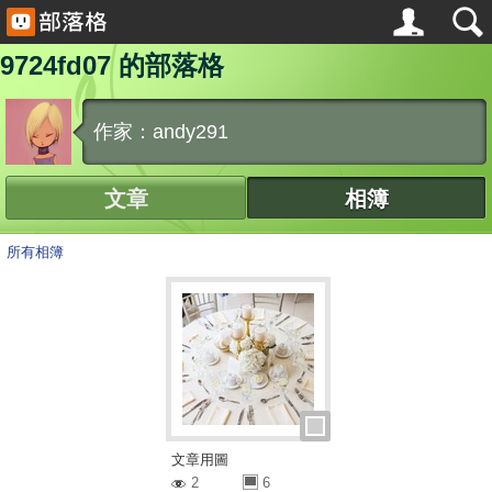
9724fd07 的部落格
作家：andy291
文章
相簿
所有相簿
文章用圖
2
6