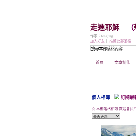
走進耶穌
（
作家：fengling
加入好友
｜
推薦此部落格
｜
首頁
文章創作
個人相簿
訂閱最
☆ 本部落格相簿 歡迎會員回