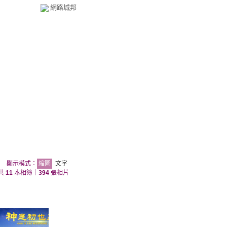
網路城邦
顯示模式：
縮圖
文字
共
11
本相簿｜
394
張相片