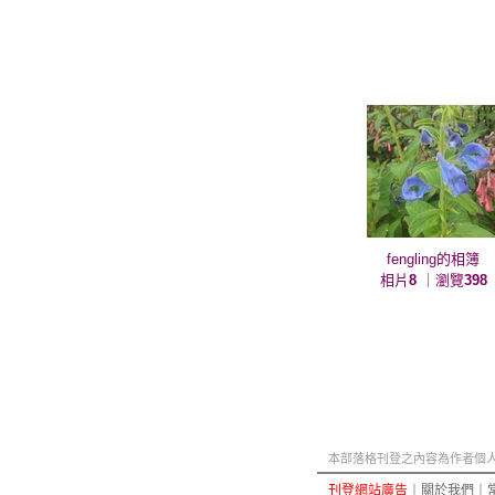
fengling的相簿
相片
8
｜瀏覽
398
本部落格刊登之內容為作者個人自
刊登網站廣告
︱
關於我們
︱