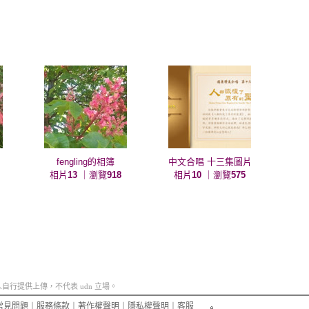
fengling的相簿
中文合唱 十三集圖片
相片
13
｜瀏覽
918
相片
10
｜瀏覽
575
行提供上傳，不代表 udn 立場。
常見問題
︱
服務條款
︱
著作權聲明
︱
隱私權聲明
︱
客服