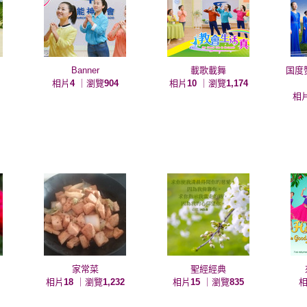
Banner
載歌載舞
国度
相片
4
｜瀏覽
904
相片
10
｜瀏覽
1,174
相
家常菜
聖經經典
相片
18
｜瀏覽
1,232
相片
15
｜瀏覽
835