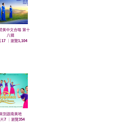
赞美中文合唱 第十
八辑
片
17
｜瀏覽
1,104
來到迦南美地
相片
7
｜瀏覽
354