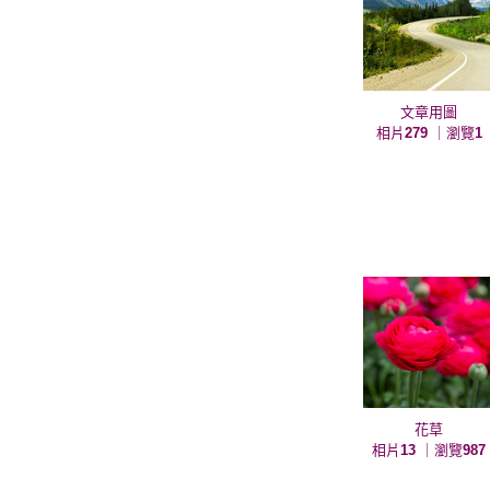
文章用圖
相片
279
｜瀏覽
1
花草
相片
13
｜瀏覽
987