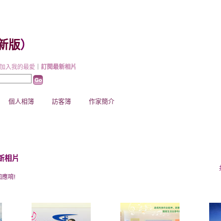
新版
）
加入我的最愛
｜
訂閱最新相片
個人相簿
訪客簿
作家簡介
新相片
應唷!