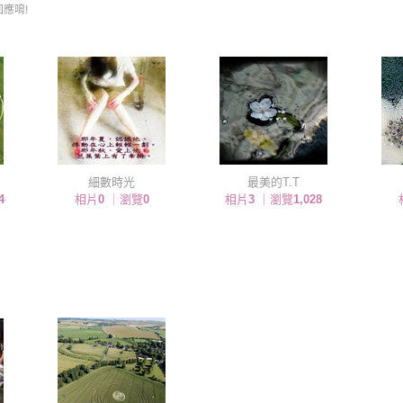
應唷!
細數時光
最美的T.T
4
相片
0
｜瀏覽
0
相片
3
｜瀏覽
1,028