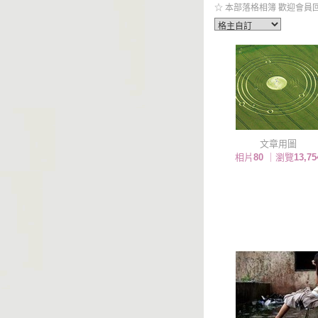
☆ 本部落格相簿 歡迎會員回
文章用圖
相片
80
｜瀏覽
13,75