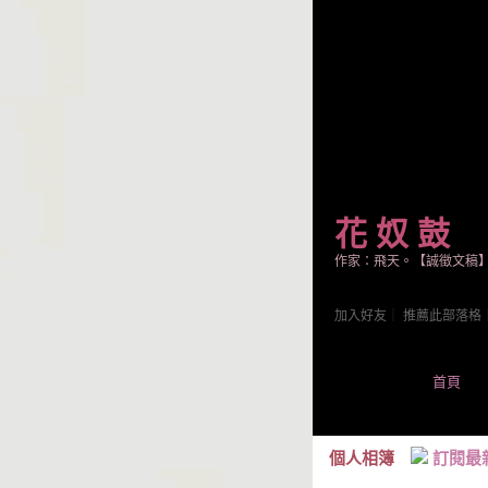
花 奴 鼓
作家：飛天。【誠徵文稿
加入好友
｜
推薦此部落格
首頁
個人相簿
訂閱最