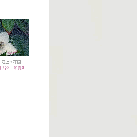
陌上。花開
相片
0
｜瀏覽
0