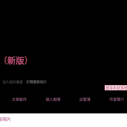
（
新版
）
】
｜
加入我的最愛
｜
訂閱最新相片
文章創作
個人相簿
訪客簿
作家簡介
新相片