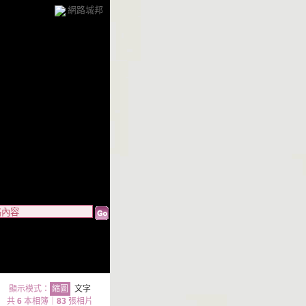
網路城邦
顯示模式：
縮圖
文字
共
6
本相簿｜
83
張相片