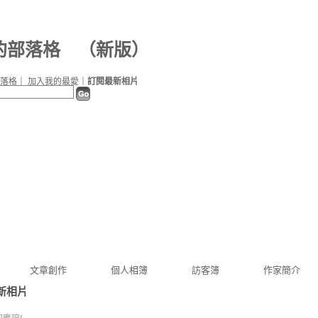
f 的部落格
（
新版
）
落格
｜
加入我的最愛
｜
訂閱最新相片
文章創作
個人相簿
訪客簿
作家簡介
新相片