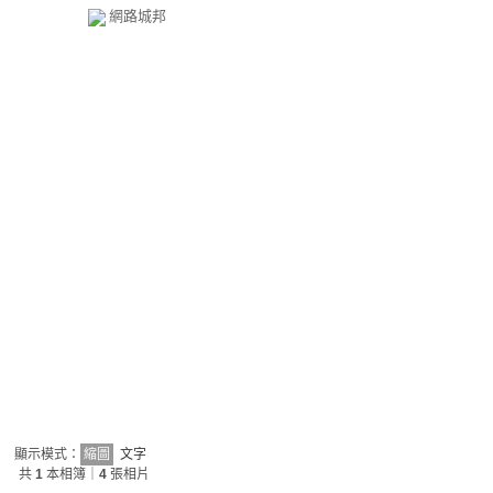
網路城邦
顯示模式：
縮圖
文字
共
1
本相簿｜
4
張相片