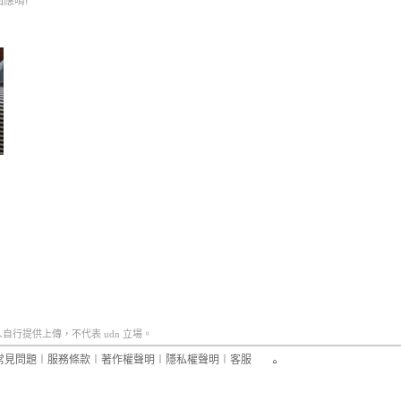
應唷!
行提供上傳，不代表 udn 立場。
常見問題
︱
服務條款
︱
著作權聲明
︱
隱私權聲明
︱
客服