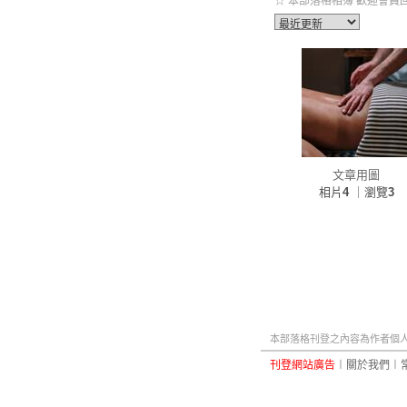
☆ 本部落格相簿 歡迎會員回
文章用圖
相片
4
｜瀏覽
3
本部落格刊登之內容為作者個人自
刊登網站廣告
︱
關於我們
︱