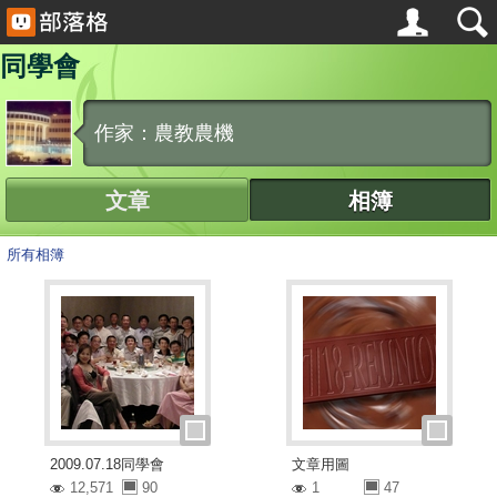
同學會
作家：農教農機
文章
相簿
所有相簿
2009.07.18同學會
文章用圖
12,571
90
1
47