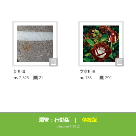
新相簿
文章用圖
2,325
21
735
290
瀏覽：
行動版
|
傳統版
udn.com © 2012