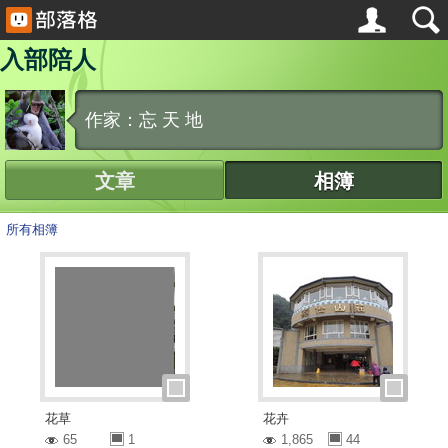
入部陪人
作家：忘 天 地
文章
相簿
所有相簿
花草
花卉
65
1
1,865
44