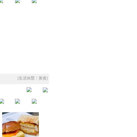
(
生活休閒
｜
美食
)