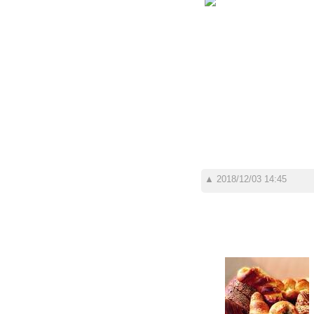
▲ 2018/12/03 14:45