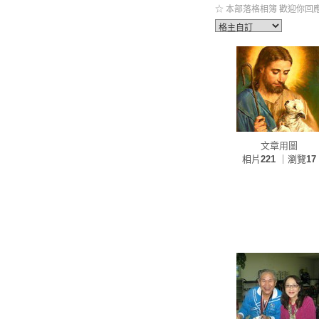
☆ 本部落格相簿 歡迎你回應
文章用圖
相片
221
｜瀏覽
17