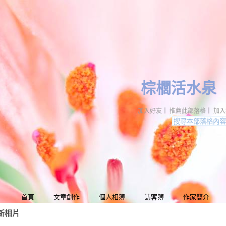
棕櫚活水泉
加入好友
｜
推薦此部落格
｜
加入
首頁
文章創作
個人相簿
訪客簿
作家簡介
新相片