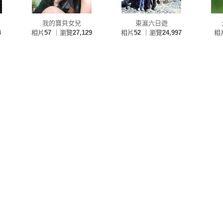
我的寶貝女兒
東瀛六日遊
4
相片
57
｜瀏覽
27,129
相片
52
｜瀏覽
24,997
相
9