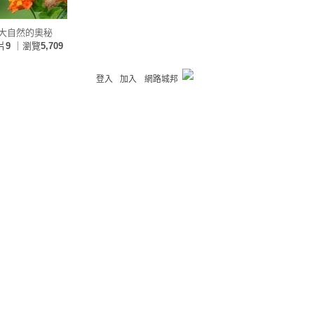
大自然的奧秘
片
9
｜瀏覽
5,709
登入
加入
網路城邦