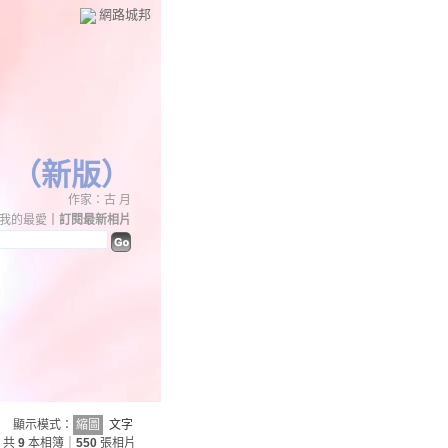
網路城邦
（
新版
）
作家：古 月
我的最愛
｜
訂閱最新相片
顯示模式：
縮圖
文字
共
9
本相簿｜
550
張相片