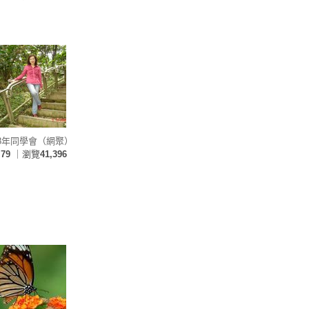
98年同學會（網聚）
片
79
｜瀏覽
41,396