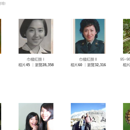
唷!
巾幗紅顏Ⅰ
巾幗紅顏Ⅱ
95~
相片
45
｜瀏覽
28,358
相片
60
｜瀏覽
32,316
相