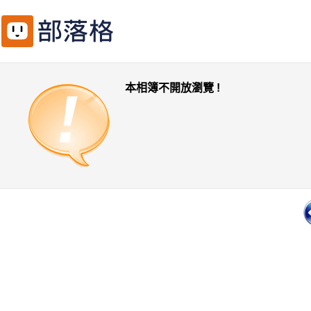
本相簿不開放瀏覽 !
一頁