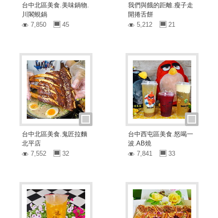
台中北區美食.美味鍋物.
我們與餓的距離.瘦子走
川閣蜆鍋
開捲舌餅
7,850
45
5,212
21
台中北區美食.鬼匠拉麵
台中西屯區美食.怒喝一
北平店
波.AB燒
7,552
32
7,841
33