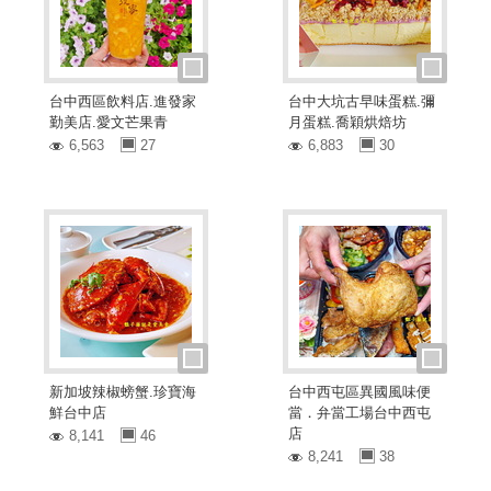
台中西區飲料店.進發家
台中大坑古早味蛋糕.彌
勤美店.愛文芒果青
月蛋糕.喬穎烘焙坊
6,563
27
6,883
30
新加坡辣椒螃蟹.珍寶海
台中西屯區異國風味便
鮮台中店
當．弁當工場台中西屯
店
8,141
46
8,241
38