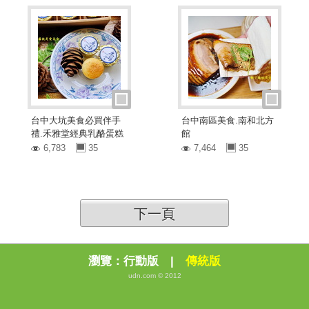
台中大坑美食必買伴手
台中南區美食.南和北方
禮.禾雅堂經典乳酪蛋糕
館
6,783
35
7,464
35
下一頁
瀏覽：
行動版
|
傳統版
udn.com © 2012