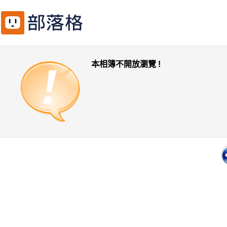
本相簿不開放瀏覽 !
一頁