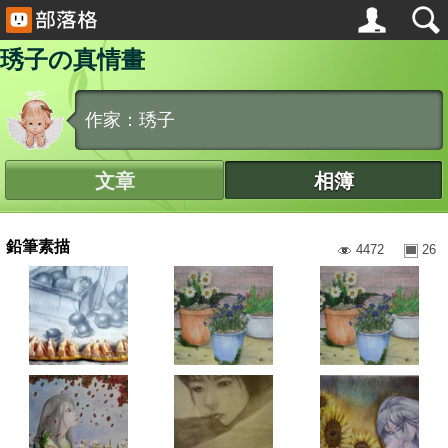
琇子の真情畫
作家：琇子
文章
相簿
鉛筆素描
4472
26