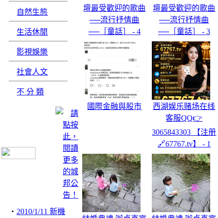
壇最受歡迎的歌曲
壇最受歡迎的歌曲
自然生態
──流行抒情曲
──流行抒情曲
──［童話］ - 4
──［童話］ - 3
生活休閒
影視娛樂
社會人文
不 分 類
國際金融與股市
西湖娱乐赌场在线
客服QQ👉
3065843303 【注册
🔗67767.tv】 - 1
‧
2010/1/11 新機