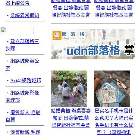
結婚典禮.辦桌喜宴
結婚典禮.辦桌喜宴
器上線公告
餐宴.出嫁儀式.蘭
餐宴.出嫁儀式.蘭
陽智能社福基金會
陽智能社福基金會
‧
系統異常通知
‧
建立部落格三
步驟
‧
網路城邦辦公
室
‧
Act@網路城邦
‧
網路城邦影像
處理部
結婚典禮.辦桌喜宴
已实名手机卡是什
‧
優質新人 毛遂
餐宴.出嫁儀式.蘭
么意思？大陆已实
自薦
陽智能社福基金會
名手机卡有什么优
‧
優質新城 毛遂
势？（国翔通讯