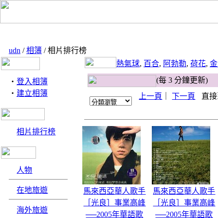
udn
/
相簿
/ 相片排行榜
熱氣球
,
百合
,
阿勃勒
,
荷花
,
金
(每 3 分鐘更新)
‧
登入相簿
‧
建立相簿
上一頁
｜
下一頁
直接
相片排行榜
人物
在地旅遊
馬來西亞華人歌手
馬來西亞華人歌手
［光良］事業高峰
［光良］事業高峰
海外旅遊
──2005年華語歌
──2005年華語歌