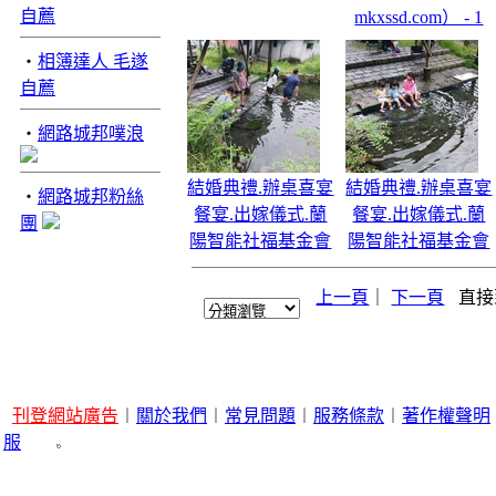
自薦
mkxssd.com） - 1
‧
相簿達人 毛遂
自薦
‧
網路城邦噗浪
結婚典禮.辦桌喜宴
結婚典禮.辦桌喜宴
‧
網路城邦粉絲
餐宴.出嫁儀式.蘭
餐宴.出嫁儀式.蘭
團
陽智能社福基金會
陽智能社福基金會
上一頁
｜
下一頁
直接
刊登網站廣告
︱
關於我們
︱
常見問題
︱
服務條款
︱
著作權聲明
服