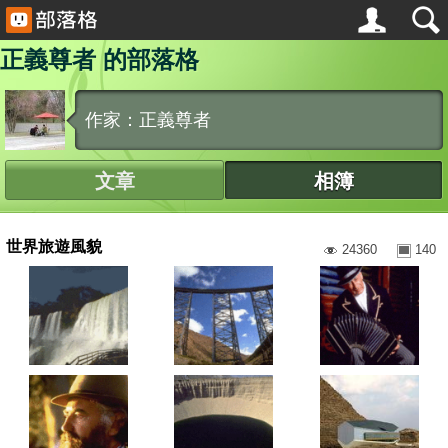
正義尊者 的部落格
作家：正義尊者
文章
相簿
世界旅遊風貌
24360
140