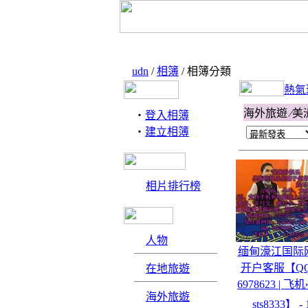
udn
/
相簿
/ 相簿分類
熱氣
海外旅遊 ∕美
‧
登入相簿
‧
建立相簿
相片排行榜
人物
缅甸濠江国际
开户客服【Q
在地旅遊
6978623 | 飞
海外旅遊
sts8333】 - 