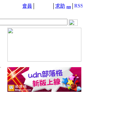
會員
│
│
求助
│