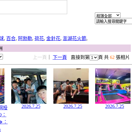
球
,
百合
,
阿勃勒
,
荷花
,
金針花
,
澎湖花火節
,
洲
上一頁
｜
下一頁
直接到第
頁 共
62
張相片
2026.7.25
2026.7.25
2026.7.25
网投
Q：
机✈️：
1