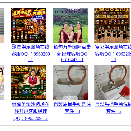
聚星娱乐赌场在线
缅甸万丰国际点击
富彩娱乐赌场在
客服QQ ：8963209
部经理客服QQ
客服QQ：896320
- 1
6616447 - 1
- 1
缅甸圣淘沙赌场在
自製馬桶手動洗屁
自製馬桶手動洗
线开户客服经理
套件 - 3
套件 - 2
QQ：8963209 - 2