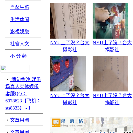
自然生態
生活休閒
影視娛樂
NYU上了沒？台大
NYU上了沒？台大
社會人文
攝影社
攝影社
不 分 類
‧
缅甸金沙 娱乐
场真人实体娱乐
客服QQ：
NYU上了沒？台大
NYU上了沒？台大
6978623【飞机：
攝影社
攝影社
sts8333】 - 1
‧
文章用圖
‧
文章用圖