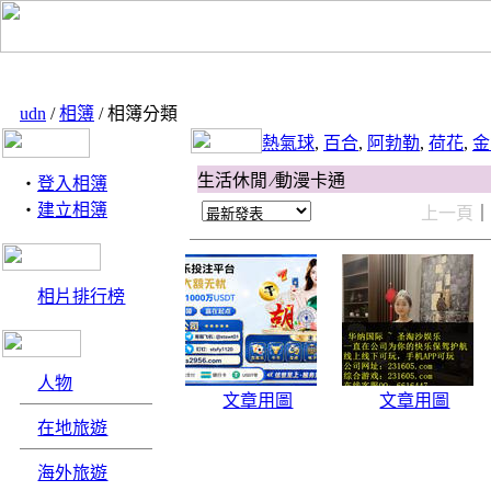
udn
/
相簿
/ 相簿分類
熱氣球
,
百合
,
阿勃勒
,
荷花
,
金
生活休閒 ∕動漫卡通
‧
登入相簿
‧
建立相簿
上一頁
相片排行榜
人物
文章用圖
文章用圖
在地旅遊
海外旅遊