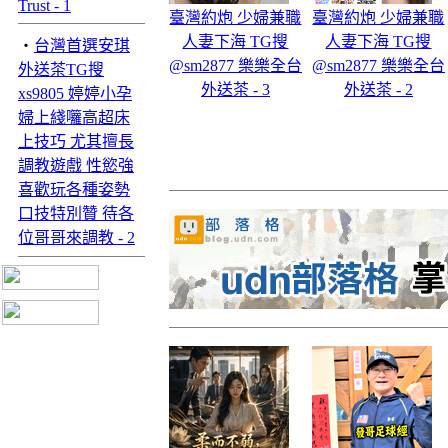
Trust - 1
臺灣約炮 少婦兼職
臺灣約炮 少婦兼職
人妻下海 TG搜
人妻下海 TG搜
‧
台灣首選安琪
@sm2877 樂樂全台
@sm2877 樂樂全台
外送茶TG搜
外送茶 - 3
外送茶 - 2
xs9805 婷婷小孕
婦上綫囖高超床
上技巧 尤其擅長
調教遊戲 性慾強
喜歡玩各種姿勢
口技特別贊 待各
位哥哥來調教 - 2