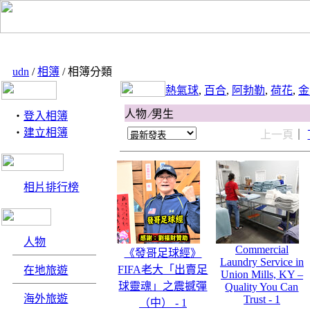
udn
/
相簿
/ 相簿分類
熱氣球
,
百合
,
阿勃勒
,
荷花
,
金
人物 ∕男生
‧
登入相簿
‧
建立相簿
上一頁
｜
相片排行榜
人物
Commercial
《發哥足球經》
Laundry Service in
FIFA老大「出賣足
在地旅遊
Union Mills, KY –
球靈魂」之震撼彈
Quality You Can
海外旅遊
Trust - 1
（中） - 1