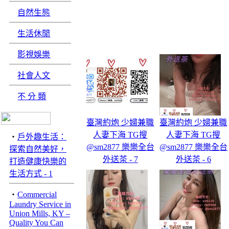
自然生態
生活休閒
影視娛樂
社會人文
不 分 類
臺灣約炮 少婦兼職
臺灣約炮 少婦兼職
人妻下海 TG搜
人妻下海 TG搜
‧
戶外趣生活：
@sm2877 樂樂全台
@sm2877 樂樂全台
探索自然美好，
外送茶 - 7
外送茶 - 6
打造健康快樂的
生活方式 - 1
‧
Commercial
Laundry Service in
Union Mills, KY –
Quality You Can