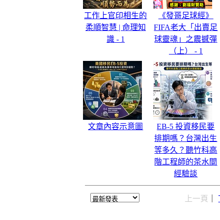
工作上官印相生的
《發哥足球經》
柔順智慧 | 命理知
FIFA老大「出賣足
識 - 1
球靈魂」之震撼彈
（上） - 1
文章內容示意圖
EB-5 投資移民要
排期嗎？台灣出生
等多久？聽竹科高
階工程師的茶水間
經驗談
上一頁
｜