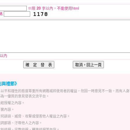
※限
20
字以內，不能使用html
碼
以內
則與禮節》
，以平和理性的態度尊重所有網路城邦使用者的權益，勿因一時意見不一致，而有人身
邦為一優質的意見發表交流平台。
未經授權之內容。
不實內容。
任何誹謗、威脅、攻擊或侵害他人權益之內容。
穢詞鄙語、汙辱他人之內容。
性別歧視、宗教歧視、種族歧視等內容。