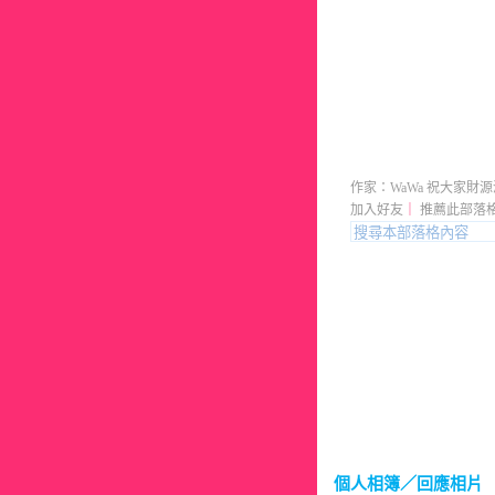
WaWa的
作家：WaWa 祝大家財
加入好友
｜
推薦此部落
個人相簿
／回應相片