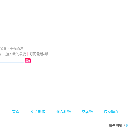
部落格
（
新版
）
源滾滾、幸福滿滿
格
｜
加入我的最愛
｜
訂閱最新相片
首頁
文章創作
個人相簿
訪客簿
作家簡介
請先閱讀《