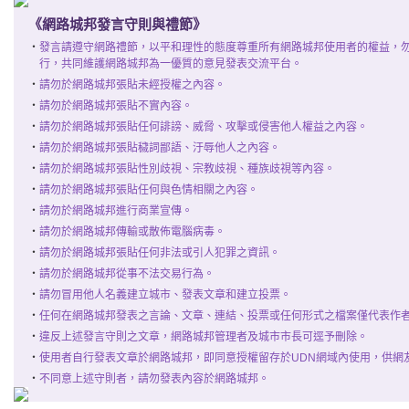
《網路城邦發言守則與禮節》
‧
發言請遵守網路禮節，以平和理性的態度尊重所有網路城邦使用者的權益，
行，共同維護網路城邦為一優質的意見發表交流平台。
‧
請勿於網路城邦張貼未經授權之內容。
‧
請勿於網路城邦張貼不實內容。
‧
請勿於網路城邦張貼任何誹謗、威脅、攻擊或侵害他人權益之內容。
‧
請勿於網路城邦張貼穢詞鄙語、汙辱他人之內容。
‧
請勿於網路城邦張貼性別歧視、宗教歧視、種族歧視等內容。
‧
請勿於網路城邦張貼任何與色情相關之內容。
‧
請勿於網路城邦進行商業宣傳。
‧
請勿於網路城邦傳輸或散佈電腦病毒。
‧
請勿於網路城邦張貼任何非法或引人犯罪之資訊。
‧
請勿於網路城邦從事不法交易行為。
‧
請勿冒用他人名義建立城市、發表文章和建立投票。
‧
任何在網路城邦發表之言論、文章、連結、投票或任何形式之檔案僅代表作
‧
違反上述發言守則之文章，網路城邦管理者及城市市長可逕予刪除。
‧
使用者自行發表文章於網路城邦，即同意授權留存於UDN網域內使用，供網
‧
不同意上述守則者，請勿發表內容於網路城邦。