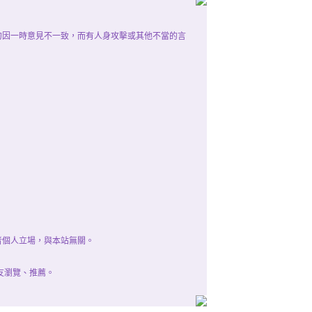
勿因一時意見不一致，而有人身攻擊或其他不當的言
者個人立場，與本站無關。
友瀏覽、推薦。