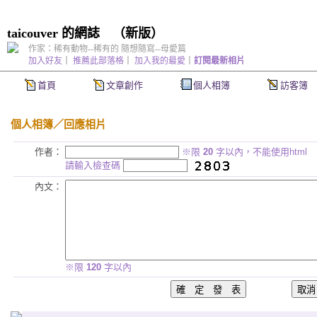
taicouver 的網誌
（
新版
）
作家：稀有動物--稀有的 隨想隨寫--母愛篇
加入好友
｜
推薦此部落格
｜
加入我的最愛
｜
訂閱最新相片
首頁
文章創作
個人相簿
訪客簿
個人相簿
／回應相片
作者：
※限
20
字以內，不能使用html
請輸入檢查碼
內文：
※限
120
字以內