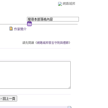
網路城邦
作家簡介
請先閱讀《
網路城邦發言守則與禮節
》