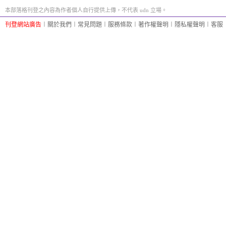
本部落格刊登之內容為作者個人自行提供上傳，不代表 udn 立場。
刊登網站廣告
︱
關於我們
︱
常見問題
︱
服務條款
︱
著作權聲明
︱
隱私權聲明
︱
客服