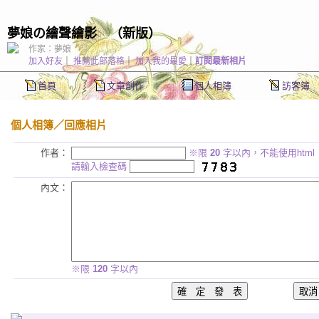
夢娘の繪聲繪影
（
新版
）
作家：夢娘
加入好友
｜
推薦此部落格
｜
加入我的最愛
｜
訂閱最新相片
首頁
文章創作
個人相簿
訪客簿
個人相簿
／回應相片
作者：
※限
20
字以內，不能使用html
請輸入檢查碼
內文：
※限
120
字以內