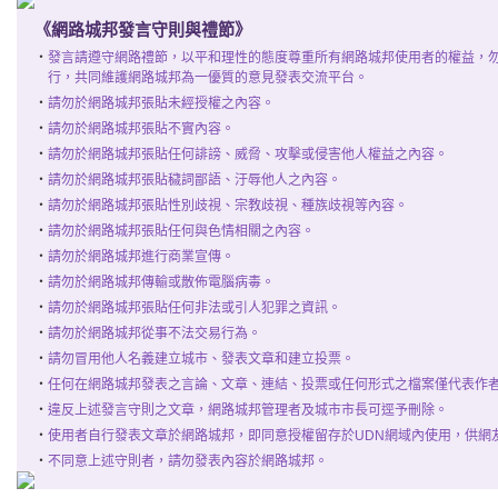
《網路城邦發言守則與禮節》
‧
發言請遵守網路禮節，以平和理性的態度尊重所有網路城邦使用者的權益，
行，共同維護網路城邦為一優質的意見發表交流平台。
‧
請勿於網路城邦張貼未經授權之內容。
‧
請勿於網路城邦張貼不實內容。
‧
請勿於網路城邦張貼任何誹謗、威脅、攻擊或侵害他人權益之內容。
‧
請勿於網路城邦張貼穢詞鄙語、汙辱他人之內容。
‧
請勿於網路城邦張貼性別歧視、宗教歧視、種族歧視等內容。
‧
請勿於網路城邦張貼任何與色情相關之內容。
‧
請勿於網路城邦進行商業宣傳。
‧
請勿於網路城邦傳輸或散佈電腦病毒。
‧
請勿於網路城邦張貼任何非法或引人犯罪之資訊。
‧
請勿於網路城邦從事不法交易行為。
‧
請勿冒用他人名義建立城市、發表文章和建立投票。
‧
任何在網路城邦發表之言論、文章、連結、投票或任何形式之檔案僅代表作
‧
違反上述發言守則之文章，網路城邦管理者及城市市長可逕予刪除。
‧
使用者自行發表文章於網路城邦，即同意授權留存於UDN網域內使用，供網
‧
不同意上述守則者，請勿發表內容於網路城邦。