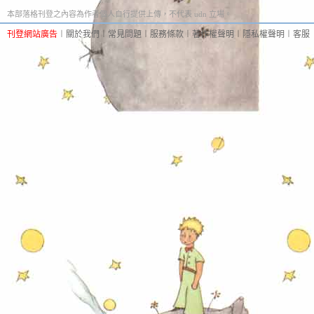
本部落格刊登之內容為作者個人自行提供上傳，不代表 udn 立場。
刊登網站廣告
︱
關於我們
︱
常見問題
︱
服務條款
︱
著作權聲明
︱
隱私權聲明
︱
客服