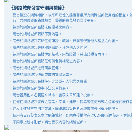
《網路城邦發言守則與禮節》
‧
發言請遵守網路禮節，以平和理性的態度尊重所有網路城邦使用者的權益，
行，共同維護網路城邦為一優質的意見發表交流平台。
‧
請勿於網路城邦張貼未經授權之內容。
‧
請勿於網路城邦張貼不實內容。
‧
請勿於網路城邦張貼任何誹謗、威脅、攻擊或侵害他人權益之內容。
‧
請勿於網路城邦張貼穢詞鄙語、汙辱他人之內容。
‧
請勿於網路城邦張貼性別歧視、宗教歧視、種族歧視等內容。
‧
請勿於網路城邦張貼任何與色情相關之內容。
‧
請勿於網路城邦進行商業宣傳。
‧
請勿於網路城邦傳輸或散佈電腦病毒。
‧
請勿於網路城邦張貼任何非法或引人犯罪之資訊。
‧
請勿於網路城邦從事不法交易行為。
‧
請勿冒用他人名義建立城市、發表文章和建立投票。
‧
任何在網路城邦發表之言論、文章、連結、投票或任何形式之檔案僅代表作
‧
違反上述發言守則之文章，網路城邦管理者及城市市長可逕予刪除。
‧
使用者自行發表文章於網路城邦，即同意授權留存於UDN網域內使用，供網
‧
不同意上述守則者，請勿發表內容於網路城邦。