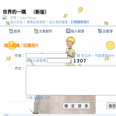
世界的一隅
（
新版
）
作家：Chloe Huang
加入好友
｜
推薦此部落格
｜
加入我的最愛
｜
訂閱最新相片
首頁
文章創作
個人相簿
訪客簿
個人相簿
／回應相片
作者：
※限
20
字以內，不能使用html
請輸入檢查碼
內文：
※限
120
字以內