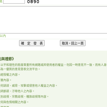
碼
以內
則與禮節》
，以平和理性的態度尊重所有網路城邦使用者的權益，勿因一時意見不一致，而有人身
邦為一優質的意見發表交流平台。
未經授權之內容。
不實內容。
任何誹謗、威脅、攻擊或侵害他人權益之內容。
穢詞鄙語、汙辱他人之內容。
性別歧視、宗教歧視、種族歧視等內容。
任何與色情相關之內容。