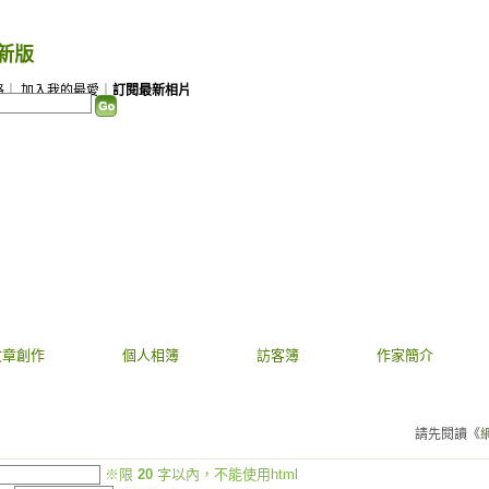
新版
）
格
｜
加入我的最愛
｜
訂閱最新相片
文章創作
個人相簿
訪客簿
作家簡介
請先閱讀《
※限
20
字以內，不能使用html