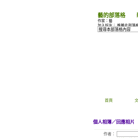
藝的部落格
（
作家：藝
加入好友
｜
推薦此部落
首頁
個人相簿
／回應相片
作者：