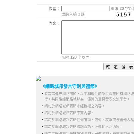
作者：
※限
20
字以
請輸入檢查碼
內文：
※限
120
字以內
《網路城邦發言守則與禮節》
‧
發言請遵守網路禮節，以平和理性的態度尊重所有網路城
行，共同維護網路城邦為一優質的意見發表交流平台。
‧
請勿於網路城邦張貼未經授權之內容。
‧
請勿於網路城邦張貼不實內容。
‧
請勿於網路城邦張貼任何誹謗、威脅、攻擊或侵害他人權
‧
請勿於網路城邦張貼穢詞鄙語、汙辱他人之內容。
‧
請勿於網路城邦張貼性別歧視、宗教歧視、種族歧視等內