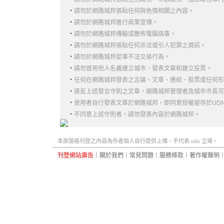
‧
請勿於網路城邦張貼任何與色情相關之內容。
‧
請勿於網路城邦進行商業宣傳。
‧
請勿於網路城邦傳輸或散佈電腦病毒。
‧
請勿於網路城邦張貼任何非法或引人犯罪之資訊。
‧
請勿於網路城邦從事不法交易行為。
‧
請勿冒用他人名義建立城市、發表文章和建立投票。
‧
任何在網路城邦發表之言論、文章、連結、投票或任何形
‧
違反上述發言守則之文章，網路城邦管理者及城市市長可
‧
使用者自行發表文章於網路城邦，即同意授權留存於UD
‧
不同意上述守則者，請勿發表內容於網路城邦。
本部落格刊登之內容為作者個人自行提供上傳，不代表 udn 立場。
刊登網站廣告
︱
關於我們
︱
常見問題
︱
服務條款
︱
著作權聲明