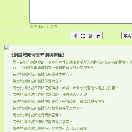
※限
120
字以內
《網路城邦發言守則與禮節》
‧
發言請遵守網路禮節，以平和理性的態度尊重所有網路城邦使用者的權益，
行，共同維護網路城邦為一優質的意見發表交流平台。
‧
請勿於網路城邦張貼未經授權之內容。
‧
請勿於網路城邦張貼不實內容。
‧
請勿於網路城邦張貼任何誹謗、威脅、攻擊或侵害他人權益之內容。
‧
請勿於網路城邦張貼穢詞鄙語、汙辱他人之內容。
‧
請勿於網路城邦張貼性別歧視、宗教歧視、種族歧視等內容。
‧
請勿於網路城邦張貼任何與色情相關之內容。
‧
請勿於網路城邦進行商業宣傳。
‧
請勿於網路城邦傳輸或散佈電腦病毒。
‧
請勿於網路城邦張貼任何非法或引人犯罪之資訊。