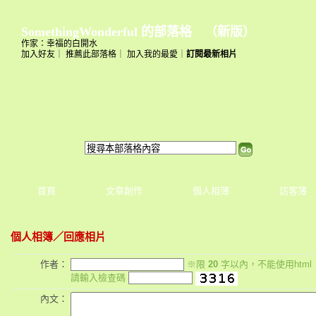
SomethingWonderful 的部落格
（
新版
）
作家：幸福的白開水
加入好友
｜
推薦此部落格
｜
加入我的最愛
｜
訂閱最新相片
首頁
文章創作
個人相簿
訪客簿
個人相簿
／回應相片
作者：
※限
20
字以內，不能使用html
請輸入檢查碼
內文：