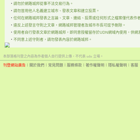
‧
請勿於網路城邦從事不法交易行為。
‧
請勿冒用他人名義建立城市、發表文章和建立投票。
‧
任何在網路城邦發表之言論、文章、連結、投票或任何形式之檔案僅代表作
‧
違反上述發言守則之文章，網路城邦管理者及城市市長可逕予刪除。
‧
使用者自行發表文章於網路城邦，即同意授權留存於UDN網域內使用，供網
‧
不同意上述守則者，請勿發表內容於網路城邦。
本部落格刊登之內容為作者個人自行提供上傳，不代表 udn 立場。
刊登網站廣告
︱
關於我們
︱
常見問題
︱
服務條款
︱
著作權聲明
︱
隱私權聲明
︱
客服