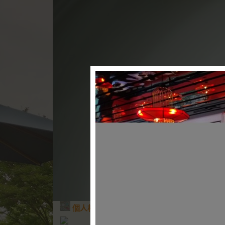
首頁
文章創作
個人
個人相簿
／
2019年跟著番媽到處跑