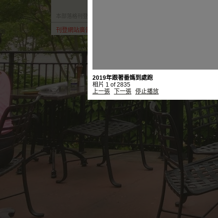
本部落格刊登之內容為作者個人自行提供上傳，不代表 udn 立場。
刊登網站廣告
︱
關於我們
︱
常見問題
︱
服務條款
︱
著作權聲明
2019年跟著番媽到處跑
相片 1 of 2835
上一張
下一張
停止播放